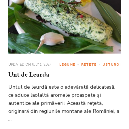
UPDATED ON
JULY 1, 2024
LEGUME
RETETE
USTUROI
Unt de Leurda
Untul de leurdă este o adevărată delicatesă,
ce aduce laolaltă aromele proaspete și
autentice ale primăverii. Această rețetă,
originară din regiunile montane ale României, a
…