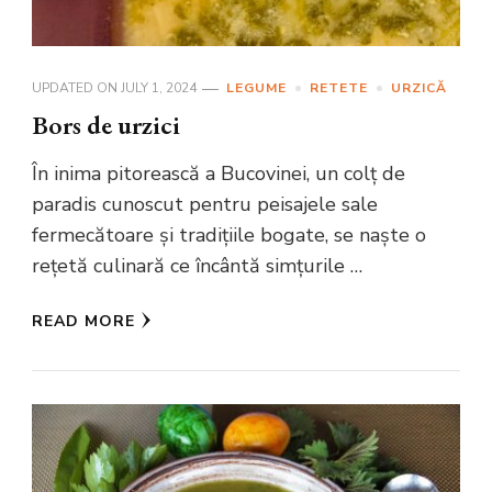
UPDATED ON
JULY 1, 2024
LEGUME
RETETE
URZICĂ
Bors de urzici
În inima pitorească a Bucovinei, un colț de
paradis cunoscut pentru peisajele sale
fermecătoare și tradițiile bogate, se naște o
rețetă culinară ce încântă simțurile …
READ MORE