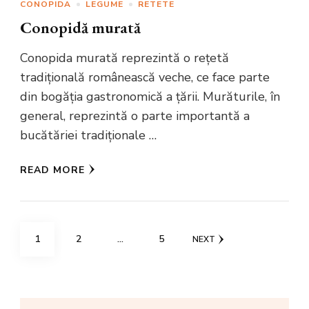
CONOPIDA
LEGUME
RETETE
Conopidă murată
Conopida murată reprezintă o rețetă
tradițională românească veche, ce face parte
din bogăția gastronomică a țării. Murăturile, în
general, reprezintă o parte importantă a
bucătăriei tradiționale …
READ MORE
Posts
PAGE
PAGE
PAGE
1
2
…
5
NEXT
pagination