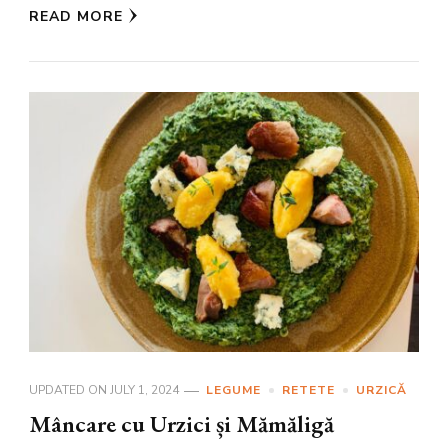
READ MORE
UPDATED ON
JULY 1, 2024
LEGUME
RETETE
URZICĂ
Mâncare cu Urzici și Mămăligă