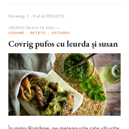
Showing: 1 - 9 of 42 RESULTS
UPDATED ON
JULY 19, 2024
LEGUME
RETETE
USTUROI
Covrig pufos cu leurda și susan
În inima României, pe meleagurile sale vălurite