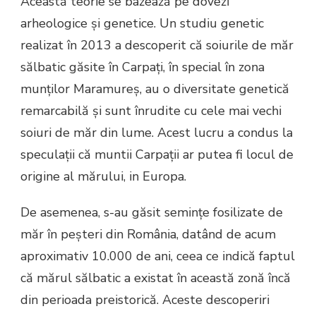
Această teorie se bazează pe dovezi
arheologice și genetice. Un studiu genetic
realizat în 2013 a descoperit că soiurile de măr
sălbatic găsite în Carpați, în special în zona
munților Maramureș, au o diversitate genetică
remarcabilă și sunt înrudite cu cele mai vechi
soiuri de măr din lume. Acest lucru a condus la
speculații că muntii Carpații ar putea fi locul de
origine al mărului, in Europa.
De asemenea, s-au găsit semințe fosilizate de
măr în peșteri din România, datând de acum
aproximativ 10.000 de ani, ceea ce indică faptul
că mărul sălbatic a existat în această zonă încă
din perioada preistorică. Aceste descoperiri