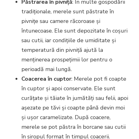
Păstrarea în pivniță
: În multe gospodării
tradiționale, merele sunt păstrate în
pivnițe sau camere răcoroase și
întunecoase. Ele sunt depozitate în coșuri
sau cutii, iar condițiile de umiditate și
temperatură din pivniță ajută la
menținerea prospețimii lor pentru o
perioadă mai lungă.
Coacerea în cuptor
: Merele pot fi coapte
în cuptor și apoi conservate. Ele sunt
curățate și tăiate în jumătăți sau felii, apoi
așezate pe tăvi și coapte până devin moi
și ușor caramelizate. După coacere,
merele se pot păstra în borcane sau cutii
în siropul format în timpul coacerii.