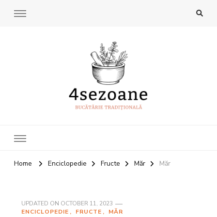
4Sezoane
Bucatarie traditionala
Home
Enciclopedie
Fructe
Măr
Măr
UPDATED ON
OCTOBER 11, 2023
ENCICLOPEDIE
FRUCTE
MĂR