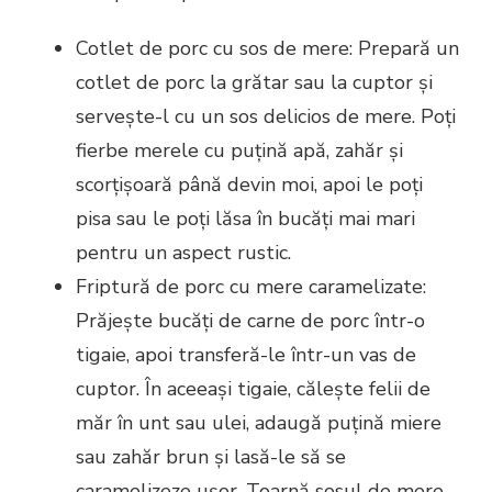
Cotlet de porc cu sos de mere: Prepară un
cotlet de porc la grătar sau la cuptor și
servește-l cu un sos delicios de mere. Poți
fierbe merele cu puțină apă, zahăr și
scorțișoară până devin moi, apoi le poți
pisa sau le poți lăsa în bucăți mai mari
pentru un aspect rustic.
Friptură de porc cu mere caramelizate:
Prăjește bucăți de carne de porc într-o
tigaie, apoi transferă-le într-un vas de
cuptor. În aceeași tigaie, călește felii de
măr în unt sau ulei, adaugă puțină miere
sau zahăr brun și lasă-le să se
caramelizeze ușor. Toarnă sosul de mere