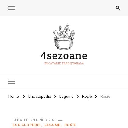
4Sezoane
Bucatarie traditionala
Home
Enciclopedie
Legume
Roșie
Roșie
UPDATED ON
JUNE 3, 2023
ENCICLOPEDIE
LEGUME
ROȘIE