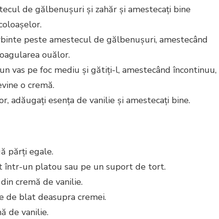
ecul de gălbenușuri și zahăr și amestecați bine
coloașelor.
erbinte peste amestecul de gălbenușuri, amestecând
coagularea ouălor.
un vas pe foc mediu și gătiți-l, amestecând încontinuu,
evine o cremă.
r, adăugați esența de vanilie și amestecați bine.
uă părți egale.
t într-un platou sau pe un suport de tort.
 din cremă de vanilie.
e de blat deasupra cremei.
ă de vanilie.