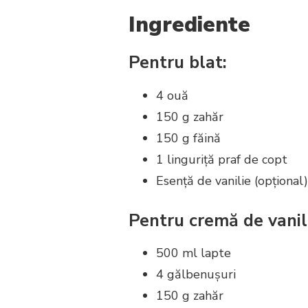
Ingrediente
Pentru blat:
4 ouă
150 g zahăr
150 g făină
1 linguriță praf de copt
Esență de vanilie (opțional)
Pentru cremă de vanil
500 ml lapte
4 gălbenușuri
150 g zahăr