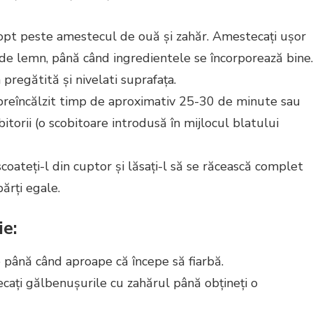
 copt peste amestecul de ouă și zahăr. Amestecați ușor
 de lemn, până când ingredientele se încorporează bine.
pregătită și nivelati suprafața.
 preîncălzit timp de aproximativ 25-30 de minute sau
itorii (o scobitoare introdusă în mijlocul blatului
coateți-l din cuptor și lăsați-l să se răcească complet
părți egale.
ie:
le până când aproape că începe să fiarbă.
ecați gălbenușurile cu zahărul până obțineți o