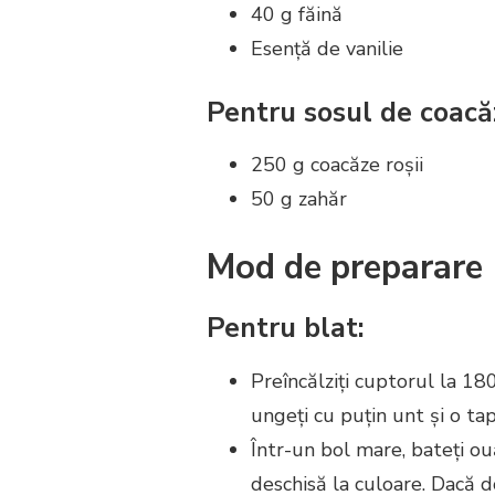
40 g făină
Esență de vanilie
Pentru sosul de coacăz
250 g coacăze roșii
50 g zahăr
Mod de preparare
Pentru blat:
Preîncălziți cuptorul la 18
ungeți cu puțin unt și o tap
Într-un bol mare, bateți o
deschisă la culoare. Dacă d