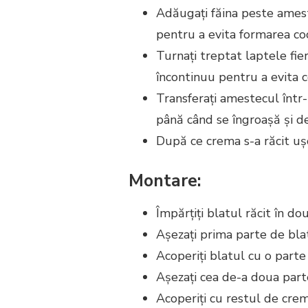
Adăugați făina peste amest
pentru a evita formarea co
Turnați treptat laptele fi
încontinuu pentru a evita 
Transferați amestecul într-
până când se îngroașă și d
După ce crema s-a răcit ușo
Montare:
Împărțiți blatul răcit în do
Așezați prima parte de bla
Acoperiți blatul cu o parte
Așezați cea de-a doua part
Acoperiți cu restul de crem