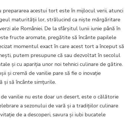
prepararea acestui tort este în mijlocul verii, atunci
geul maturității lor, strălucind ca niște mărgăritare
 verzi ale României. De la sfârșitul lunii iunie până în
ste fructe aromate, pregătite să încânte papilele
ecizat momentul exact în care acest tort a început să
ânești, putem presupune că sau dezvoltat în secolul
ale și cu apariția unor noi tehnici culinare de gătire.
ii și cremă de vanilie pare să fie o inovație
și să încânte simțurile.
 de vanilie nu este doar un desert, este o călătorie
lebrare a sezonului de vară și a tradițiilor culinare
nvitație de a descoperi, savura și iubi bucatele