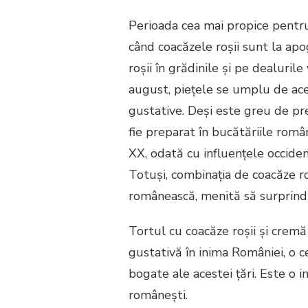
CU
Perioada cea mai propice pentru 
COACĂZE
ROȘII
când coacăzele roșii sunt la apo
ȘI
roșii în grădinile și pe dealurile
CREMĂ
DE
august, piețele se umplu de ace
VANILIE
gustative. Deși este greu de pr
fie preparat în bucătăriile rom
XX, odată cu influențele occident
Totuși, combinația de coacăze roș
românească, menită să surprindă 
Tortul cu coacăze roșii și cremă
gustativă în inima României, o ce
bogate ale acestei țări. Este o i
românești.