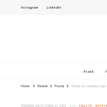
Instagram
LinkedIn
4Sezoane
Bucatarie traditionala
Acasă
I
Home
Retete
Fructe
Tortul cu coacăze roșii 
UPDATED ON
OCTOBER 11, 2023
FRUCTE
RETET