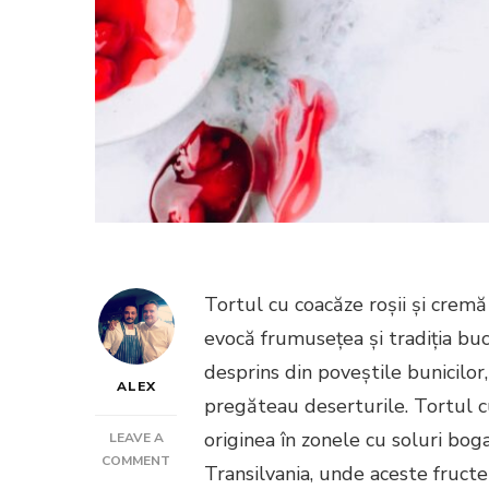
Tortul cu coacăze roșii și cremă
evocă frumusețea și tradiția buc
desprins din poveștile bunicilor, 
ALEX
pregăteau deserturile. Tortul cu
originea în zonele cu soluri bo
LEAVE A
ON
COMMENT
Transilvania, unde aceste fruct
TORTUL