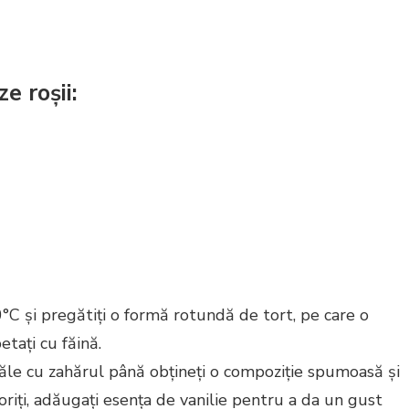
e roșii:
0°C și pregătiți o formă rotundă de tort, pe care o
etați cu făină.
uăle cu zahărul până obțineți o compoziție spumoasă și
oriți, adăugați esența de vanilie pentru a da un gust