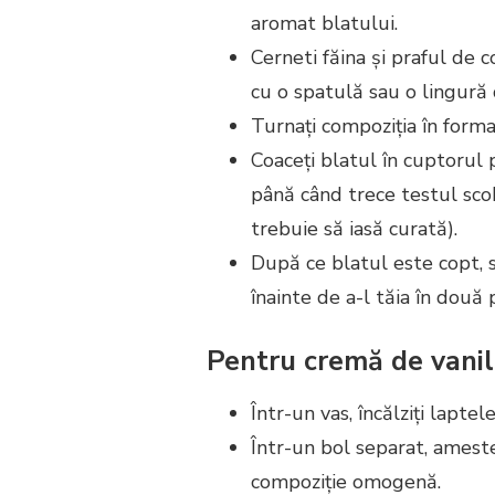
aromat blatului.
Cerneti făina și praful de
cu o spatulă sau o lingură
Turnați compoziția în forma 
Coaceți blatul în cuptorul
până când trece testul scob
trebuie să iasă curată).
După ce blatul este copt, s
înainte de a-l tăia în două 
Pentru cremă de vanil
Într-un vas, încălziți lapte
Într-un bol separat, amest
compoziție omogenă.