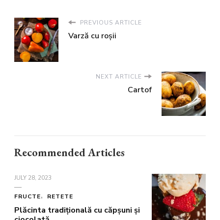
PREVIOUS ARTICLE
Varză cu roșii
NEXT ARTICLE
Cartof
Recommended Articles
JULY 28, 2023
FRUCTE
RETETE
Plăcinta tradițională cu căpșuni și
ciocolată