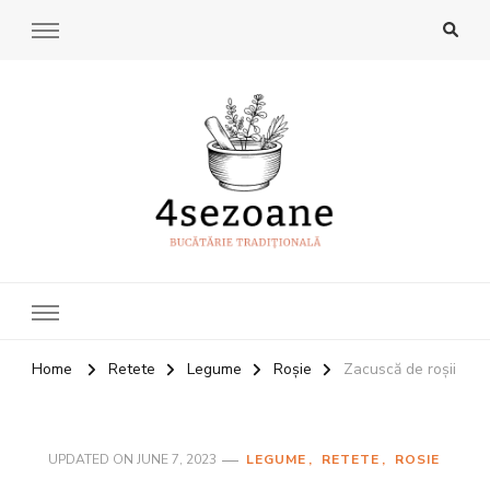
4Sezoane
Bucatarie traditionala
Home
Retete
Legume
Roșie
Zacuscă de roșii
UPDATED ON
JUNE 7, 2023
LEGUME
RETETE
ROSIE