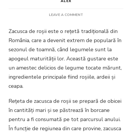
ALEX
ON
LEAVE A COMMENT
ZACUSCĂ
DE
Zacusca de roșii este o rețetă tradițională din
ROȘII
România, care a devenit extrem de populară în
sezonul de toamnă, când legumele sunt la
apogeul maturității lor. Această gustare este
un amestec delicios de legume tocate mărunt,
ingredientele principale fiind roșiile, ardeii și
ceapa.
Rețeta de zacusca de roșii se prepară de obicei
în cantități mari și se păstrează în borcane
pentru a fi consumată pe tot parcursul anului.
În funcție de regiunea din care provine, zacusca