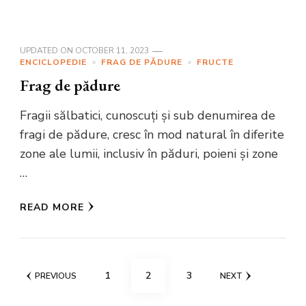
UPDATED ON
OCTOBER 11, 2023
ENCICLOPEDIE
FRAG DE PĂDURE
FRUCTE
Frag de pădure
Fragii sălbatici, cunoscuți și sub denumirea de
fragi de pădure, cresc în mod natural în diferite
zone ale lumii, inclusiv în păduri, poieni și zone
…
READ MORE
Posts
PAGE
PAGE
PAGE
1
2
3
PREVIOUS
NEXT
pagination