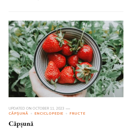
UPDATED ON
OCTOBER 11, 2023
CĂPȘUNĂ
ENCICLOPEDIE
FRUCTE
Căpșună