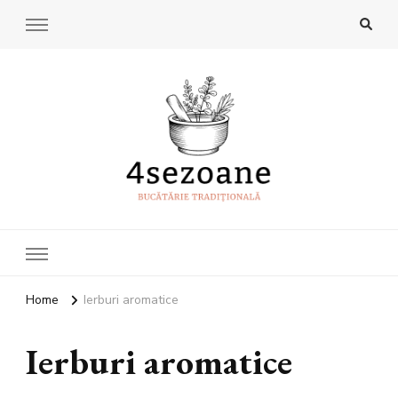
4Sezoane
Bucatarie traditionala
Home
Ierburi aromatice
Ierburi aromatice