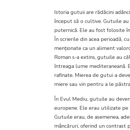
Istoria gutuii are rădăcini adânci
început să o cultive. Gutuile au
puternică. Ele au fost folosite î
În scrierile din acea perioadă, cu
menționate ca un aliment valoro
Roman s-a extins, gutuile au căl
întreaga lume mediteraneană. Ele
rafinate. Mierea de gutui a deve
miere sau vin pentru a le păstr
În Evul Mediu, gutuile au deven
europene. Ele erau utilizate pe s
Gutuile erau, de asemenea, ades
mâncăruri, oferind un contrast p