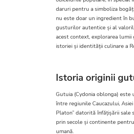
daruri pentru a simboliza bogăția
nu este doar un ingredient în bu
gusturilor autentice și al valori
acest context, explorarea lumii 
istoriei și identității culinare a 
Istoria originii gut
Gutuia (Cydonia oblonga) este un
între regiunile Caucazului, Asie
Platon” datorită înfățișării sale 
prin secole și continente pentru
umană.