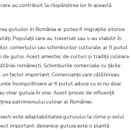
are au contribuit la răspândirea lor în această
ea gutuilor în România ar putea fi migrațiile istorice
tăți. Populații care au traversat sau s-au stabilit în
zilor, comerțului sau schimburilor culturale, ar fi putut
 de gutui. Acest amestec de culturi și tradiții culinare
ucătăriei românești. Schimburile comerciale cu țările
, un factor important. Comercianții care călătoreau
iunile înconjurătoare ar fi putut aduce cu ei nu doar
au chiar gutuia în sine. Acest proces de influență
țirea patrimoniului culinar al României.
esti este adaptabilitatea gutuiului la clima și solul
pect important, deoarece gutuia este o plantă