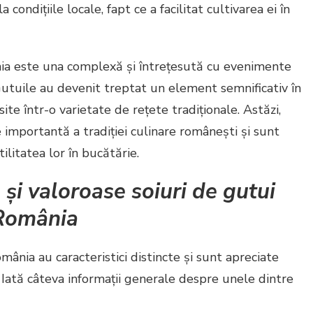
 condițiile locale, fapt ce a facilitat cultivarea ei în
ânia este una complexă și întrețesută cu evenimente
 Gutuile au devenit treptat un element semnificativ în
ite într-o varietate de rețete tradiționale. Astăzi,
 importantă a tradiției culinare românești și sunt
ilitatea lor în bucătărie.
și valoroase soiuri de gutui
 România
mânia au caracteristici distincte și sunt apreciate
e. Iată câteva informații generale despre unele dintre