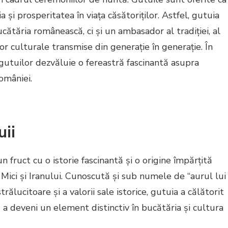
 și prosperitatea în viața căsătoriților. Astfel, gutuia
cătăria românească, ci și un ambasador al tradiției, al
lor culturale transmise din generație în generație. În
gutuilor dezvăluie o fereastră fascinantă asupra
României.
uii
 fruct cu o istorie fascinantă și o origine împărțită
i Mici și Iranului. Cunoscută și sub numele de “aurul lui
strălucitoare și a valorii sale istorice, gutuia a călătorit
 a deveni un element distinctiv în bucătăria și cultura