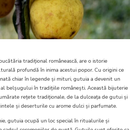
ucătăria tradițional românească, are o istorie
lturală profundă în inima acestui popor. Cu origini ce
onată chiar în legende și mituri, gutuia a devenit un
i al belșugului în tradițiile românești. Această bijuterie
umărate rețete tradiționale, de la dulceața de gutui și
intele și deserturile cu arome dulci și parfumate.
e, gutuia ocupă un loc special în ritualurile și
 în cadrul ceremoniilor de nuntă. Gutuile sunt oferite ca