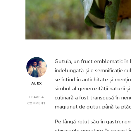
Gutuia, un fruct emblematic în b
îndelungată și o semnificație cu
se întind în antichitate și menți
ALEX
simbol al generozității naturii ș
culinară a fost transpusă în nen
LEAVE A
ON
COMMENT
magiunul de gutui, până la plăc
GUTUIE
Pe lângă rolul său în gastronomi
obiceiurile populare, în special