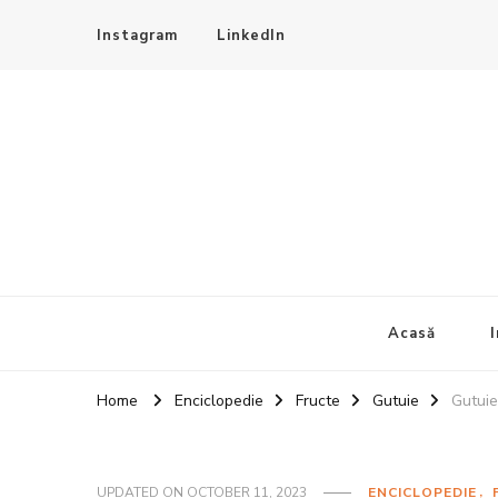
Instagram
LinkedIn
4Sezoane
Bucatarie traditionala
Acasă
I
Home
Enciclopedie
Fructe
Gutuie
Gutuie
UPDATED ON
OCTOBER 11, 2023
ENCICLOPEDIE