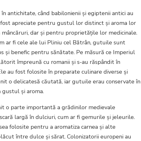
 în antichitate, când babilonienii și egiptenii antici au
 fost apreciate pentru gustul lor distinct și aroma lor
n mâncăruri, dar și pentru proprietățile lor medicinale.
m ar fi cele ale lui Pliniu cel Bătrân, gutuile sunt
s și benefic pentru sănătate. Pe măsură ce Imperiul
ătorit împreună cu romanii și s-au răspândit în
 au fost folosite în preparate culinare diverse și
nit o delicatesă căutată, iar gutuile erau conservate în
a gustul și aroma.
it o parte importantă a grădinilor medievale
cară largă în dulciuri, cum ar fi gemurile și jeleurile.
ea folosite pentru a aromatiza carnea și alte
lăcut între dulce și sărat. Colonizatorii europeni au