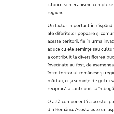
istorice și mecanisme complexe c
regiune.
Un factor important în răspândir
ale diferitelor popoare și comuni
aceste teritorii, fie în urma inva
aduce cu ele semințe sau culturi
a contribuit la diversificarea b
învecinate au fost, de asemenea
între teritoriul românesc și reg
mărfuri, ci și semințe de gutui s
reciprocă a contribuit la îmbogă
O altă componentă a acestei pov
din România. Acesta este un as