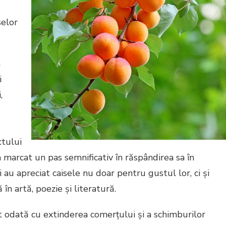
selor
a
i
,
ctului
a marcat un pas semnificativ în răspândirea sa în
i au apreciat caisele nu doar pentru gustul lor, ci și
în artă, poezie și literatură.
t odată cu extinderea comerțului și a schimburilor