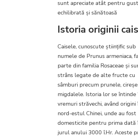
sunt apreciate atât pentru gustu
echilibrată și sănătoasă
Istoria originii cai
Caisele, cunoscute științific sub
numele de Prunus armeniaca, f
parte din familia Rosaceae și su
strâns legate de alte fructe cu
sâmburi precum prunele, cireșel
migdalele. Istoria lor se întinde 
vremuri străvechi, având origini 
nord-estul Chinei, unde au fost
domesticite pentru prima dată 
jurul anului 3000 î.Hr. Aceste 