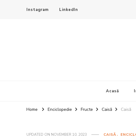
Instagram
LinkedIn
4Sezoane
Bucatarie traditionala
Acasă
I
Home
Enciclopedie
Fructe
Caisă
Caisă
UPDATED ON
NOVEMBER 10, 2023
CAISĂ
ENCICL