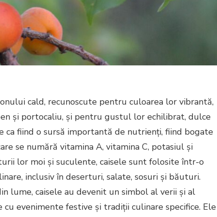
zonului cald, recunoscute pentru culoarea lor vibrantă,
n și portocaliu, și pentru gustul lor echilibrat, dulce
e ca fiind o sursă importantă de nutrienți, fiind bogate
 care se numără vitamina A, vitamina C, potasiul și
urii lor moi și suculente, caisele sunt folosite într-o
are, inclusiv în deserturi, salate, sosuri și băuturi.
n lume, caisele au devenit un simbol al verii și al
 cu evenimente festive și tradiții culinare specifice. Ele