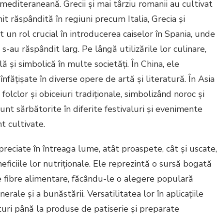
mediteraneană. Grecii și mai târziu romanii au cultivat
nit răspândită în regiuni precum Italia, Grecia și
t un rol crucial în introducerea caiselor în Spania, unde
s-au răspândit larg. Pe lângă utilizările lor culinare,
lă și simbolică în multe societăți. În China, ele
înfățișate în diverse opere de artă și literatură. În Asia
folclor și obiceiuri tradiționale, simbolizând noroc și
unt sărbătorite în diferite festivaluri și evenimente
nt cultivate.
preciate în întreaga lume, atât proaspete, cât și uscate,
eficiile lor nutriționale. Ele reprezintă o sursă bogată
e fibre alimentare, făcându-le o alegere populară
ale și a bunăstării. Versatilitatea lor în aplicațiile
turi până la produse de patiserie și preparate