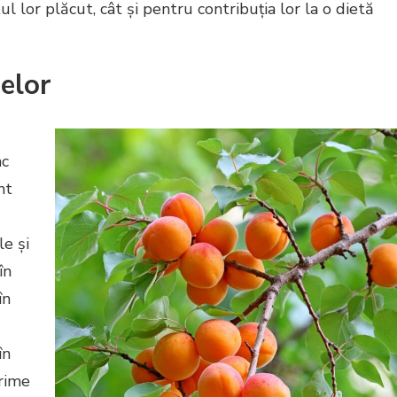
l lor plăcut, cât și pentru contribuția lor la o dietă
selor
ac
nt
e și
în
în
în
prime