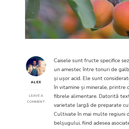
Caisele sunt fructe specifice se
un amestec între tonuri de galbe
și ușor acid. Ele sunt considerat
ALEX
în vitamine și minerale, printre
fibrele alimentare. Datorită text
LEAVE A
ON
COMMENT
varietate largă de preparate culin
CAISĂ
Cultivate în mai multe regiuni di
belșugului, fiind adesea asociate