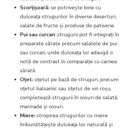
Scorțișoară:
se potrivește bine cu
dulceața strugurilor în diverse deserturi,
salate de fructe și produse de patiserie.
Pui sau curcan
: strugurii pot fi integrați în
preparate sărate precum salatele de pui
sau curcan, unde dulceața lor adaugă o
notă de contrast în comparație cu carnea
sărată.
Oțet:
oțetul pe bază de struguri, precum
oțetul balsamic sau oțetul de vin roșu,
completează strugurii în sosuri de salată,
marinade și sosuri.
Miere:
stropirea strugurilor cu miere
îmbunătățește dulceața lor naturală și