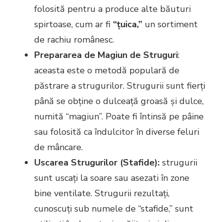
folosită pentru a produce alte băuturi
spirtoase, cum ar fi
“țuica,”
un sortiment
de rachiu românesc.
Prepararea de Magiun de Struguri
:
aceasta este o metodă populară de
păstrare a strugurilor. Strugurii sunt fierți
până se obține o dulceață groasă și dulce,
numită “magiun”. Poate fi întinsă pe pâine
sau folosită ca îndulcitor în diverse feluri
de mâncare.
Uscarea Strugurilor (Stafide):
strugurii
sunt uscați la soare sau asezati în zone
bine ventilate. Strugurii rezultați,
cunoscuți sub numele de “stafide,” sunt