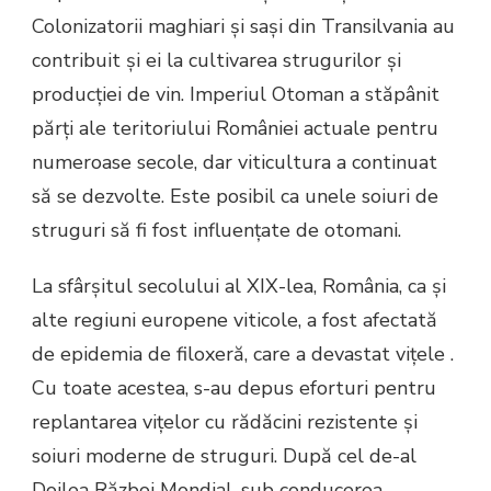
Colonizatorii maghiari și sași din Transilvania au
contribuit și ei la cultivarea strugurilor și
producției de vin. Imperiul Otoman a stăpânit
părți ale teritoriului României actuale pentru
numeroase secole, dar viticultura a continuat
să se dezvolte. Este posibil ca unele soiuri de
struguri să fi fost influențate de otomani.
La sfârșitul secolului al XIX-lea, România, ca și
alte regiuni europene viticole, a fost afectată
de epidemia de filoxeră, care a devastat vițele .
Cu toate acestea, s-au depus eforturi pentru
replantarea vițelor cu rădăcini rezistente și
soiuri moderne de struguri. După cel de-al
Doilea Război Mondial, sub conducerea