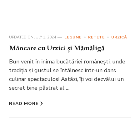
UPDATED ON
JULY 1, 2024
LEGUME
RETETE
URZICĂ
Mâncare cu Urzici și Mămăligă
Bun venit în inima bucătăriei românești, unde
tradiția și gustul se întâlnesc într-un dans
culinar spectaculos! Astăzi, îți voi dezvălui un
secret bine păstrat al …
READ MORE