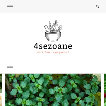
4Sezoane
Bucatarie traditionala