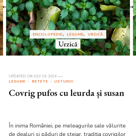
‹
ENCICLOPEDIE
LEGUME
URZICĂ
Urzică
UPDATED ON
JULY 19, 2024
LEGUME
RETETE
USTUROI
Covrig pufos cu leurda și susan
În inima României, pe meleagurile sale vălurite
de dealuri și păduri de stejar, tradiția covrigilor