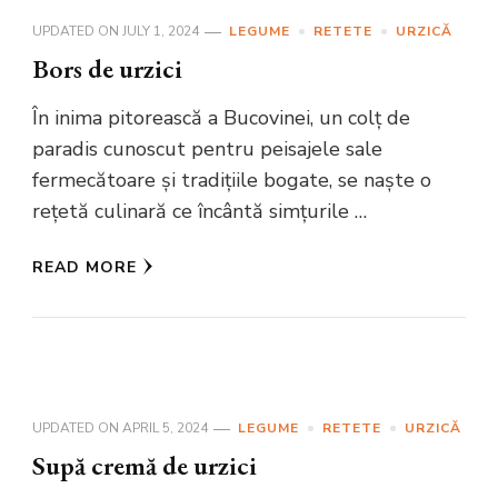
UPDATED ON
JULY 1, 2024
LEGUME
RETETE
URZICĂ
Bors de urzici
În inima pitorească a Bucovinei, un colț de
paradis cunoscut pentru peisajele sale
fermecătoare și tradițiile bogate, se naște o
rețetă culinară ce încântă simțurile …
READ MORE
UPDATED ON
APRIL 5, 2024
LEGUME
RETETE
URZICĂ
Supă cremă de urzici