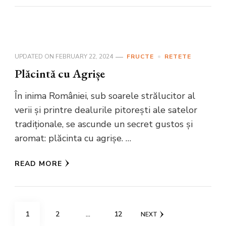
UPDATED ON
FEBRUARY 22, 2024
FRUCTE
RETETE
Plăcintă cu Agrișe
În inima României, sub soarele strălucitor al
verii și printre dealurile pitorești ale satelor
tradiționale, se ascunde un secret gustos și
aromat: plăcinta cu agrișe. …
READ MORE
Posts
PAGE
PAGE
PAGE
1
2
…
12
NEXT