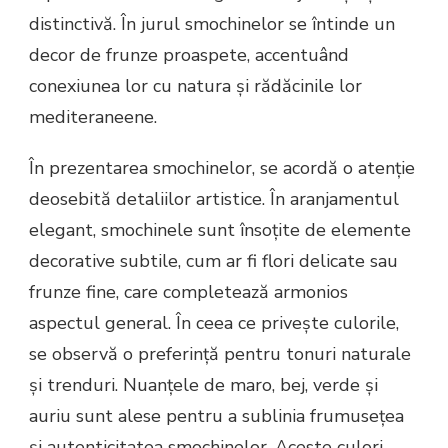
distinctivă. În jurul smochinelor se întinde un
decor de frunze proaspete, accentuând
conexiunea lor cu natura și rădăcinile lor
mediteraneene.
În prezentarea smochinelor, se acordă o atenție
deosebită detaliilor artistice. În aranjamentul
elegant, smochinele sunt însoțite de elemente
decorative subtile, cum ar fi flori delicate sau
frunze fine, care completează armonios
aspectul general. În ceea ce privește culorile,
se observă o preferință pentru tonuri naturale
și trenduri. Nuanțele de maro, bej, verde și
auriu sunt alese pentru a sublinia frumusețea
și autenticitatea smochinelor. Aceste culori