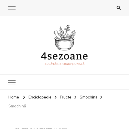
4Sezoane
Bucatarie traditionala
Home
Enciclopedie
Fructe
Smochină
Smochină