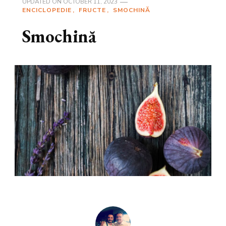
UPDATED ON
OCTOBER 11, 2023
ENCICLOPEDIE
FRUCTE
SMOCHINĂ
Smochină