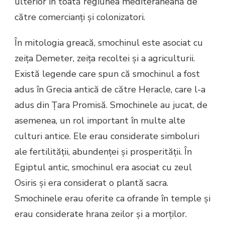
ulterior în toată regiunea mediteraneană de
către comercianți și colonizatori.
În mitologia greacă, smochinul este asociat cu
zeița Demeter, zeița recoltei și a agriculturii.
Există legende care spun că smochinul a fost
adus în Grecia antică de către Heracle, care l-a
adus din Țara Promisă. Smochinele au jucat, de
asemenea, un rol important în multe alte
culturi antice. Ele erau considerate simboluri
ale fertilității, abundenței și prosperității. În
Egiptul antic, smochinul era asociat cu zeul
Osiris și era considerat o plantă sacra.
Smochinele erau oferite ca ofrande în temple și
erau considerate hrana zeilor și a morților.