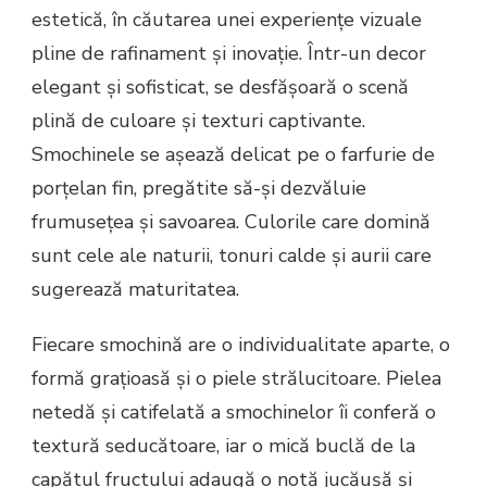
estetică, în căutarea unei experiențe vizuale
pline de rafinament și inovație. Într-un decor
elegant și sofisticat, se desfășoară o scenă
plină de culoare și texturi captivante.
Smochinele se așează delicat pe o farfurie de
porțelan fin, pregătite să-și dezvăluie
frumusețea și savoarea. Culorile care domină
sunt cele ale naturii, tonuri calde și aurii care
sugerează maturitatea.
Fiecare smochină are o individualitate aparte, o
formă grațioasă și o piele strălucitoare. Pielea
netedă și catifelată a smochinelor îi conferă o
textură seducătoare, iar o mică buclă de la
capătul fructului adaugă o notă jucăușă și