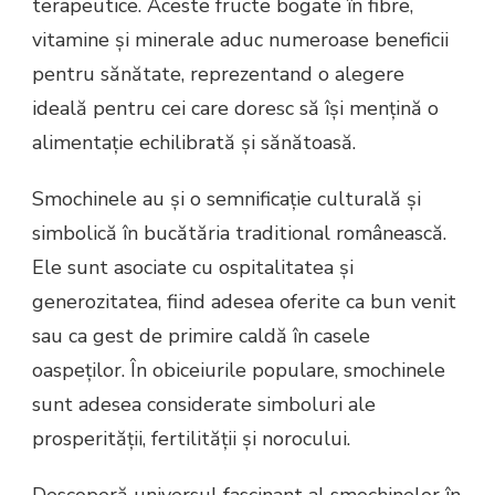
terapeutice. Aceste fructe bogate în fibre,
vitamine și minerale aduc numeroase beneficii
pentru sănătate, reprezentand o alegere
ideală pentru cei care doresc să își mențină o
alimentație echilibrată și sănătoasă.
Smochinele au și o semnificație culturală și
simbolică în bucătăria traditional românească.
Ele sunt asociate cu ospitalitatea și
generozitatea, fiind adesea oferite ca bun venit
sau ca gest de primire caldă în casele
oaspeților. În obiceiurile populare, smochinele
sunt adesea considerate simboluri ale
prosperității, fertilității și norocului.
Descoperă universul fascinant al smochinelor în