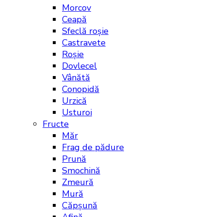
Morcov
Ceapă
Sfeclă roșie
Castravete
Roșie
Dovlecel
Vânătă
Conopidă
Urzică
Usturoi
Fructe
Măr
Frag de pădure
Prună
Smochină
Zmeură
Mură
Căpșună