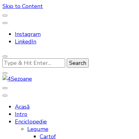
Skip to Content
Instagram
LinkedIn
Looking
for
Something?
Bucatarie traditionala
4Sezoane
Acasă
Intro
Enciclopedie
Legume
Cartof