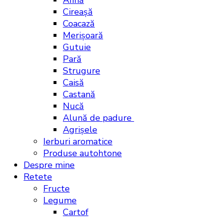
Afină
Cireașă
Coacază
Merișoară
Gutuie
Pară
Strugure
Caisă
Castană
Nucă
Alună de padure
Agrișele
Ierburi aromatice
Produse autohtone
Despre mine
Retete
Fructe
Legume
Cartof