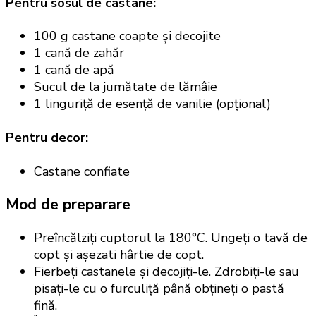
Pentru sosul de castane:
100 g castane coapte și decojite
1 cană de zahăr
1 cană de apă
Sucul de la jumătate de lămâie
1 linguriță de esență de vanilie (opțional)
Pentru decor:
Castane confiate
Mod de preparare
Preîncălziți cuptorul la 180°C. Ungeți o tavă de
copt și așezati hârtie de copt.
Fierbeți castanele și decojiți-le. Zdrobiți-le sau
pisați-le cu o furculiță până obțineți o pastă
fină.