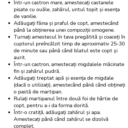
Într-un castron mare, amestecați castanele
pisate cu ouăle, zahărul, untul topit și esența
de vanilie.
Adăugați făina și praful de copt, amestecând
până la obținerea unei compoziții omogene.
Turnați amestecul în tava pregătită și coaceți în
cuptorul preîncălzit timp de aproximativ 25-30
de minute sau până când blatul este copt și
aurit.
Într-un castron, amestecați migdalele măcinate
fin și zahărul pudră.
Adăugați treptat apă și esența de migdale
(dacă o utilizați), amestecând până când obțineți
o pastă de martipan.
Rulați martipanul între două foi de hârtie de
copt, pentru a-i da forma dorită.
Într-o cratiță, adăugați zahărul și apa.
Amestecați până când zahărul se dizolvă
complet.