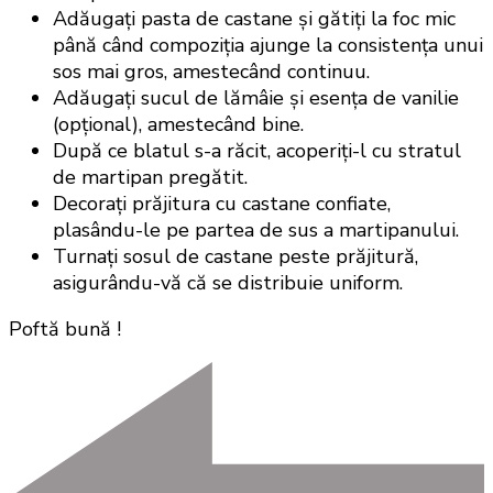
Adăugați pasta de castane și gătiți la foc mic
până când compoziția ajunge la consistența unui
sos mai gros, amestecând continuu.
Adăugați sucul de lămâie și esența de vanilie
(opțional), amestecând bine.
După ce blatul s-a răcit, acoperiți-l cu stratul
de martipan pregătit.
Decorați prăjitura cu castane confiate,
plasându-le pe partea de sus a martipanului.
Turnați sosul de castane peste prăjitură,
asigurându-vă că se distribuie uniform.
Poftă bună !