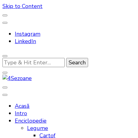
Skip to Content
Instagram
LinkedIn
Looking
for
Something?
Bucatarie traditionala
4Sezoane
Acasă
Intro
Enciclopedie
Legume
Cartof