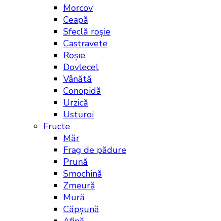
Morcov
Ceapă
Sfeclă roșie
Castravete
Roșie
Dovlecel
Vânătă
Conopidă
Urzică
Usturoi
Fructe
Măr
Frag de pădure
Prună
Smochină
Zmeură
Mură
Căpșună