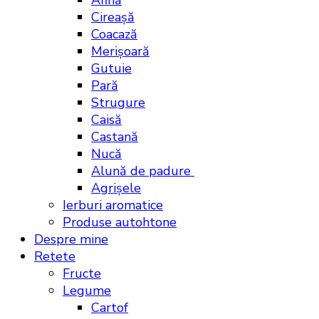
Afină
Cireașă
Coacază
Merișoară
Gutuie
Pară
Strugure
Caisă
Castană
Nucă
Alună de padure
Agrișele
Ierburi aromatice
Produse autohtone
Despre mine
Retete
Fructe
Legume
Cartof