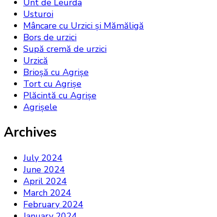
Unt de Leurda
Usturoi
Mâncare cu Urzici și Mămăligă
Bors de urzici
Supă cremă de urzici
Urzică
Brioșă cu Agrișe
Tort cu Agrișe
Plăcintă cu Agrișe
Agrișele
Archives
July 2024
June 2024
April 2024
March 2024
February 2024
January 2024