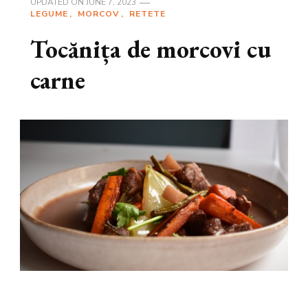
UPDATED ON
JUNE 7, 2023
LEGUME
MORCOV
RETETE
Tocănița de morcovi cu
carne