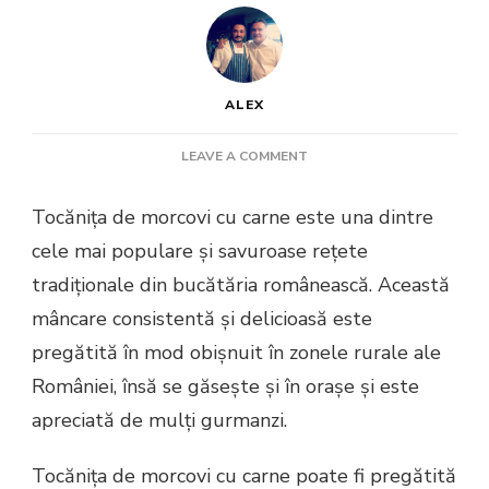
ALEX
ON
LEAVE A COMMENT
TOCĂNIȚA
DE
Tocănița de morcovi cu carne este una dintre
MORCOVI
cele mai populare și savuroase rețete
CU
CARNE
tradiționale din bucătăria românească. Această
mâncare consistentă și delicioasă este
pregătită în mod obișnuit în zonele rurale ale
României, însă se găsește și în orașe și este
apreciată de mulți gurmanzi.
Tocănița de morcovi cu carne poate fi pregătită