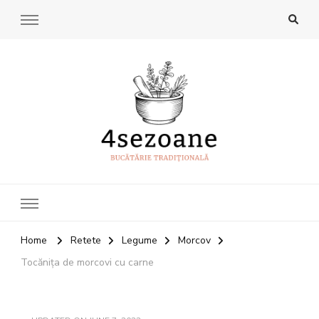
4Sezoane
Bucatarie traditionala
Home
Retete
Legume
Morcov
Tocănița de morcovi cu carne