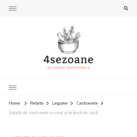
4Sezoane
Bucatarie traditionala
Home
Retete
Legume
Castravete
Salată de castraveți cu roșii și brânză de vacă