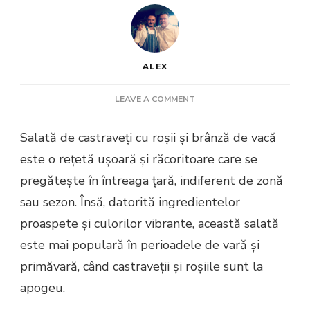
ALEX
ON
LEAVE A COMMENT
SALATĂ
DE
Salată de castraveți cu roșii și brânză de vacă
CASTRAVEȚI
este o rețetă ușoară și răcoritoare care se
CU
ROȘII
pregătește în întreaga țară, indiferent de zonă
ȘI
sau sezon. Însă, datorită ingredientelor
BRÂNZĂ
DE
proaspete și culorilor vibrante, această salată
VACĂ
este mai populară în perioadele de vară și
primăvară, când castraveții și roșiile sunt la
apogeu.