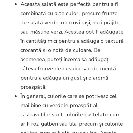
Această salată este perfectă pentru a fi
combinată cu alte culori, precum frunze
de salată verde, morcovi rași, nuci prăjite
sau măsline verzi. Acestea pot fi adăugate
în cantități mici pentru a adăuga o textură
crocantă și o notă de culoare. De
asemenea, puteți încerca să adăugați
câteva frunze de busuioc sau de mentă
pentru a adăuga un gust și o aromă
proaspătă.
În general, culorile care se potrivesc cel
mai bine cu verdele proaspăt al
castraveților sunt culorile pastelate, cum
ar fi roz, galben sau lila, precum și culorile
neutre, cum ar fi alb, gri sau bej. Aceste